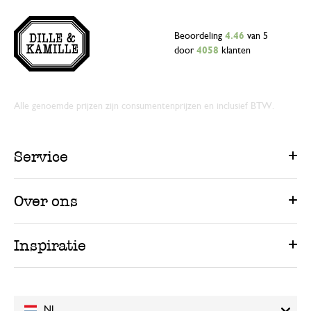
Beoordeling
4.46
van 5
door
4058
klanten
Alle genoemde prijzen zijn consumentenprijzen en inclusief BTW.
Service
Over ons
Inspiratie
NL