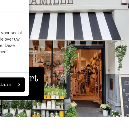
 voor social
ie over uw
se. Deze
heeft
 de buurt
staan