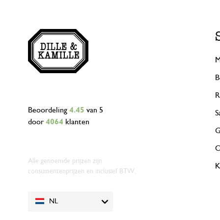
M
B
R
Beoordeling
4.45
van 5
S
door
4064
klanten
G
O
Alle genoemde prijzen zijn
K
consumentenprijzen en inclusief BTW.
NL