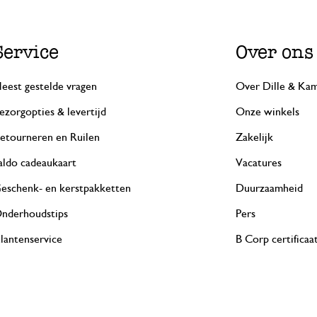
Service
Over ons
eest gestelde vragen
Over Dille & Kam
ezorgopties & levertijd
Onze winkels
etourneren en Ruilen
Zakelijk
aldo cadeaukaart
Vacatures
eschenk- en kerstpakketten
Duurzaamheid
nderhoudstips
Pers
lantenservice
B Corp certificaa