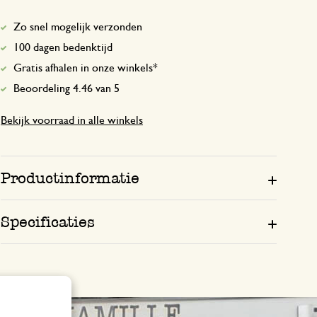
Zo snel mogelijk verzonden
Fraaie eenvoudige uitvoering 
100 dagen bedenktijd
handig…
Gratis afhalen in onze winkels*
Beoordeling 4.46 van 5
18 februari 2026
Bekijk voorraad in alle winkels
Fraaie eenvoudige uitvoering en handig 
Gewoon een goed product
Productinformatie
16 juni 2026
Specificaties
Gewoon een goed product