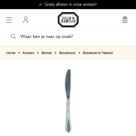
Gratis afhalen in onze winkels*
Mijn account
gebaseerd op 1 beoordeling
Home
Keuken
Bestek
Besteksets
Bestekserie 'Nantes'
5
4
3
2
1
Prachtig!
8 juni 2025