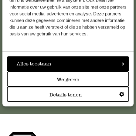
om ons websiteverkeer te analyseren. Ook delen we
informatie over uw gebruik van onze site met onze partners
voor social media, adverteren en analyse. Deze partners
Klantenservice
kunnen deze gegevens combineren met andere informatie
die u aan ze heeft verstrekt of die ze hebben verzameld op
Voor vragen, tips of hulp kun je contact opnemen met onze
basis van uw gebruik van hun services.
klantenservice. Of bekijk hier het antwoord op de
meestgestelde vragen
.
Alles toestaan
klantenservice@dille-kamille.com
Weigeren
Online Klantenservice
Details tonen