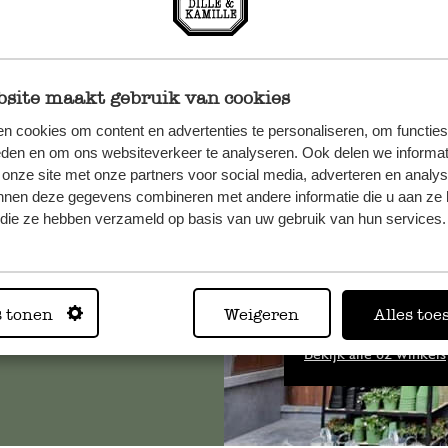
site maakt gebruik van cookies
n cookies om content en advertenties te personaliseren, om functies
eden en om ons websiteverkeer te analyseren. Ook delen we informat
et onze
 onze site met onze partners voor social media, adverteren en analy
nnen deze gegevens combineren met andere informatie die u aan ze 
f die ze hebben verzameld op basis van uw gebruik van hun services.
Altijd in
s tonen
Weigeren
Alles toe
Bekijk alle 62 winkels