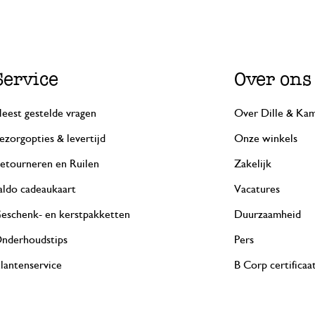
Service
Over ons
eest gestelde vragen
Over Dille & Kam
ezorgopties & levertijd
Onze winkels
etourneren en Ruilen
Zakelijk
aldo cadeaukaart
Vacatures
eschenk- en kerstpakketten
Duurzaamheid
nderhoudstips
Pers
lantenservice
B Corp certificaa