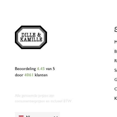
M
B
R
Beoordeling
4.45
van 5
S
door
4061
klanten
G
O
Alle genoemde prijzen zijn
K
consumentenprijzen en inclusief BTW.