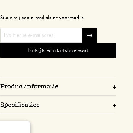
Mooie houten bomen, had iets meer co
gouden slinger als tekening verwacht m
Stuur mij een e-mail als er voorraad is
verder.
6 januari 2026
Bekijk winkelvoorraad
Enkel een score, geen toelichting gege
Productinformatie
Specificaties