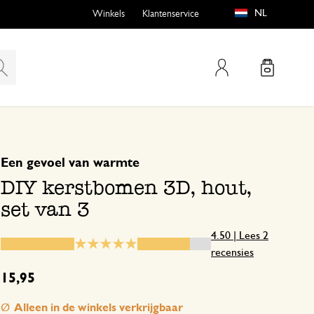
NL
Winkels
Klantenservice
Mijn account
gebaseerd op 2 beoordelingen
5
4
Een gevoel van warmte
emen
buiten?
3
DIY kerstbomen 3D, hout,
2
set van 3
1
4.50 | Lees 2
recensies
n
Mooie houten bomen
15,95
Alleen in de winkels verkrijgbaar
17 december 2025