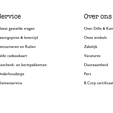
Service
Over ons
eest gestelde vragen
Over Dille & Kam
ezorgopties & levertijd
Onze winkels
etourneren en Ruilen
Zakelijk
aldo cadeaukaart
Vacatures
eschenk- en kerstpakketten
Duurzaamheid
nderhoudstips
Pers
lantenservice
B Corp certificaa