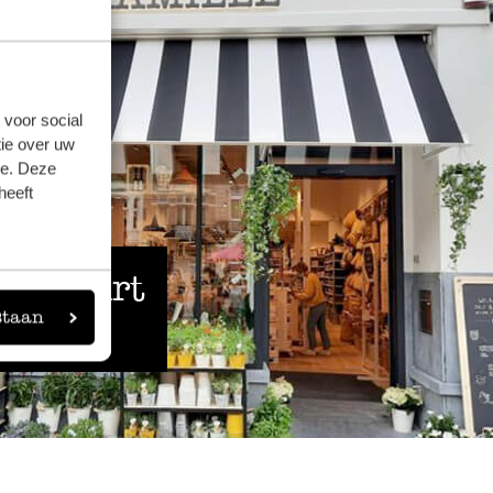
 voor social
ie over uw
se. Deze
heeft
 de buurt
staan