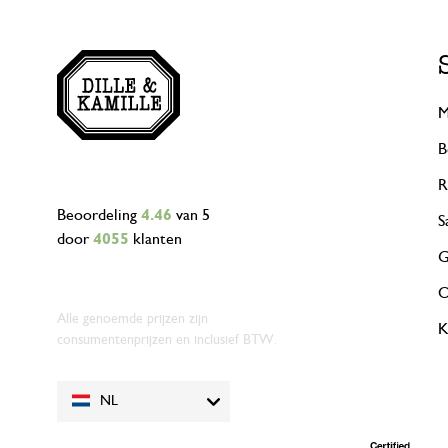
M
B
R
Beoordeling
4.46
van 5
S
door
4055
klanten
G
O
Alle genoemde prijzen zijn
K
consumentenprijzen en inclusief BTW.
NL