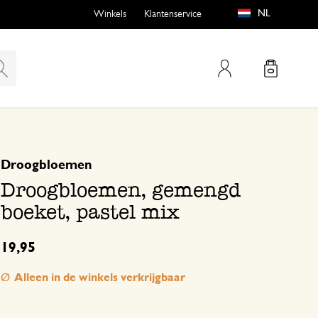
NL
Winkels
Klantenservice
Mijn account
gebaseerd op 0 beoordeling
Droogbloemen
emen
buiten?
Droogbloemen, gemengd
boeket, pastel mix
19,95
n
Alleen in de winkels verkrijgbaar