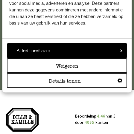
voor social media, adverteren en analyse. Deze partners
Voor vragen, tips of hulp kun je contact opnemen met onze
kunnen deze gegevens combineren met andere informatie
klantenservice. Of bekijk hier het antwoord op de
die u aan ze heeft verstrekt of die ze hebben verzameld op
meestgestelde vragen
.
basis van uw gebruik van hun services.
klantenservice@dille-kamille.com
Alles toestaan
Online Klantenservice
Weigeren
Details tonen
Beoordeling
4.46
van 5
door
4055
klanten