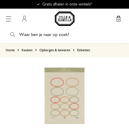
Gratis afhalen in onze winkels*
Mijn account
gebaseerd op 0 beoordeling
Home
Keuken
Opbergen & bewaren
Etiketten