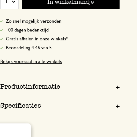
In winkelmandje
1
De steel is te dun en niet stevig. Missch
goed voor kleinere flessen.
Zo snel mogelijk verzonden
100 dagen bedenktijd
Antwoord van Dille & Kamille
Gratis afhalen in onze winkels*
7 april 2025
Beoordeling 4.46 van 5
Bedankt voor je beoordeling. We 
e-mail contact met je op.
Bekijk voorraad in alle winkels
Productinformatie
14 augustus 2024
Enkel een score, geen toelichting gege
Specificaties
22 juni 2024
Enkel een score, geen toelichting gege