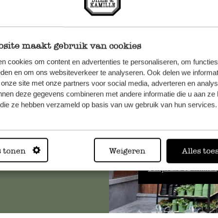
site maakt gebruik van cookies
n cookies om content en advertenties te personaliseren, om functies
et onze
eden en om ons websiteverkeer te analyseren. Ook delen we informat
 onze site met onze partners voor social media, adverteren en analy
nnen deze gegevens combineren met andere informatie die u aan ze 
f die ze hebben verzameld op basis van uw gebruik van hun services.
Altijd in
s tonen
Weigeren
Alles toe
Bekijk alle 62 winkels