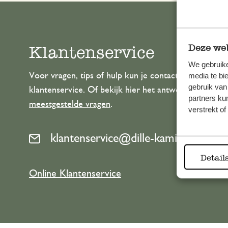
Klantenservice
Deze web
We gebruike
Voor vragen, tips of hulp kun je contact opnemen m
media te bi
gebruik van
klantenservice. Of bekijk hier het antwoord op de
partners ku
meestgestelde vragen
.
verstrekt o
klantenservice@dille-kamille.com
Detail
Online Klantenservice