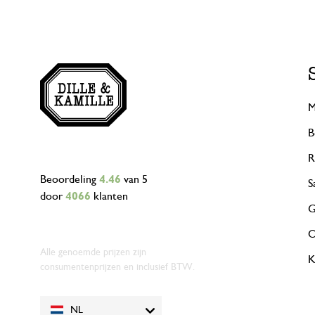
M
B
R
Beoordeling
4.46
van 5
S
door
4066
klanten
G
O
Alle genoemde prijzen zijn
K
consumentenprijzen en inclusief BTW.
NL