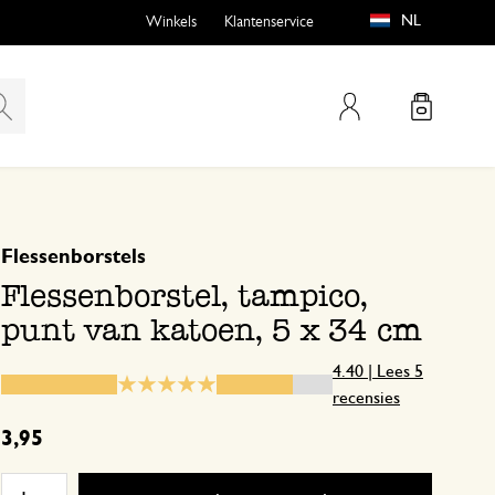
NL
Winkels
Klantenservice
Mijn account
gebaseerd op 5 beoordelingen
5
4
Flessenborstels
emen
buiten?
3
Flessenborstel, tampico,
2
punt van katoen, 5 x 34 cm
1
4.40 | Lees 5
recensies
n
De steel is te dun en niet stevi
3,95
4 april 2025