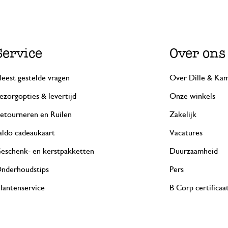
Service
Over ons
eest gestelde vragen
Over Dille & Kam
ezorgopties & levertijd
Onze winkels
etourneren en Ruilen
Zakelijk
aldo cadeaukaart
Vacatures
eschenk- en kerstpakketten
Duurzaamheid
nderhoudstips
Pers
lantenservice
B Corp certificaa