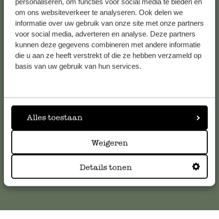
personaliseren, om functies voor social media te bieden en
Bekijk alle 62 winkels
om ons websiteverkeer te analyseren. Ook delen we
informatie over uw gebruik van onze site met onze partners
voor social media, adverteren en analyse. Deze partners
kunnen deze gegevens combineren met andere informatie
Klantenservice
die u aan ze heeft verstrekt of die ze hebben verzameld op
basis van uw gebruik van hun services.
Voor vragen, tips of hulp kun je contact opnemen met onze
klantenservice. Of bekijk hier het antwoord op de
meestgestelde vragen
.
Alles toestaan
klantenservice@dille-kamille.com
Weigeren
Online Klantenservice
Details tonen