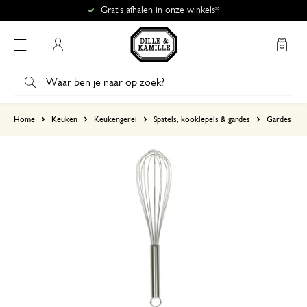
Gratis afhalen in onze winkels*
Mijn account
gebaseerd op 3 beoordelingen
Home
Keuken
Keukengerei
Spatels, kooklepels & gardes
Gardes
5
4
3
2
1
30 oktober 2025
Enkel een score, geen toelichting gege