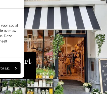
 voor social
ie over uw
se. Deze
heeft
 de buurt
staan