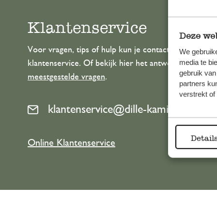
Klantenservice
Deze web
Voor vragen, tips of hulp kun je contact opnemen m
We gebruike
media te bi
klantenservice. Of bekijk hier het antwoord op de
gebruik van
meestgestelde vragen
.
partners ku
verstrekt o
klantenservice@dille-kamille.com
Detail
Online Klantenservice