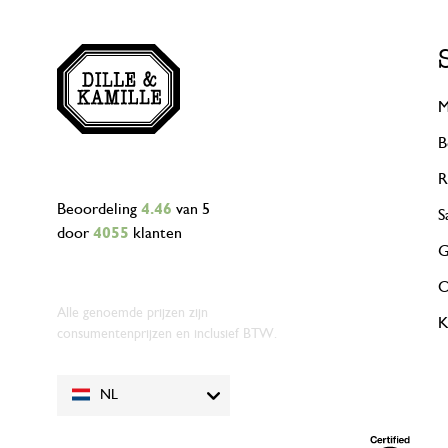
M
B
R
Beoordeling
4.46
van 5
S
door
4055
klanten
G
O
Alle genoemde prijzen zijn
K
consumentenprijzen en inclusief BTW.
NL