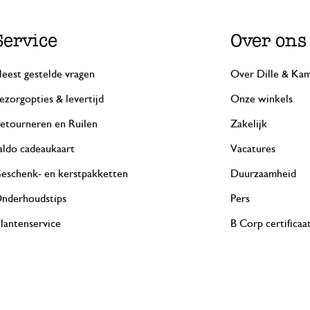
Service
Over ons
eest gestelde vragen
Over Dille & Kam
ezorgopties & levertijd
Onze winkels
etourneren en Ruilen
Zakelijk
aldo cadeaukaart
Vacatures
eschenk- en kerstpakketten
Duurzaamheid
nderhoudstips
Pers
lantenservice
B Corp certificaa