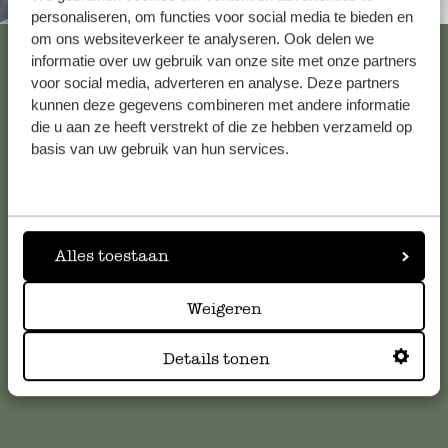
Altijd in de buurt
personaliseren, om functies voor social media te bieden en
om ons websiteverkeer te analyseren. Ook delen we
Bekijk alle 62 winkels
informatie over uw gebruik van onze site met onze partners
voor social media, adverteren en analyse. Deze partners
kunnen deze gegevens combineren met andere informatie
die u aan ze heeft verstrekt of die ze hebben verzameld op
Klantenservice
basis van uw gebruik van hun services.
Voor vragen, tips of hulp kun je contact opnemen met onze
klantenservice. Of bekijk hier het antwoord op de
meestgestelde vragen
.
Alles toestaan
klantenservice@dille-kamille.com
Weigeren
Online Klantenservice
Details tonen