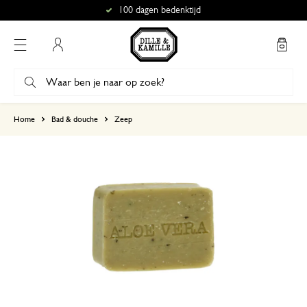
100 dagen bedenktijd
Mijn account
gebaseerd op 4 beoordelingen
Home
Bad & douche
Zeep
5
4
3
2
1
15 november 2024
Enkel een score, geen toelichting gege