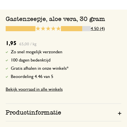
Gastenzeepje, aloe vera, 30 gram
5 juli 2026
4.50 (4)
Enkel een score, geen toelichting gege
1,95
65,00 / kg
Sooo soft hands
Zo snel mogelijk verzonden
100 dagen bedenktijd
9 december 2025
Gratis afhalen in onze winkels*
Sooo soft hands
Beoordeling 4.46 van 5
Bekijk voorraad in alle winkels
21 januari 2025
Enkel een score, geen toelichting gege
Productinformatie