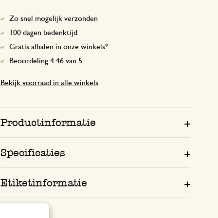
Zo snel mogelijk verzonden
Als kado voor de gasten die 
100 dagen bedenktijd
Gratis afhalen in onze winkels*
22 mei 2023
Beoordeling 4.46 van 5
Als kado voor de gasten die ons vakant
Zeebries bezoeken
Bekijk voorraad in alle winkels
Verrukkuluk
Productinformatie
4 augustus 2025
Specificaties
Verrukkuluk! Hier ga ik meer van bestel
Etiketinformatie
20 december 2025
Enkel een score, geen toelichting gege