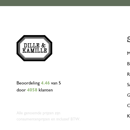
M
B
R
Beoordeling
4.46
van 5
S
door
4058
klanten
G
O
Alle genoemde prijzen zijn
K
consumentenprijzen en inclusief BTW.