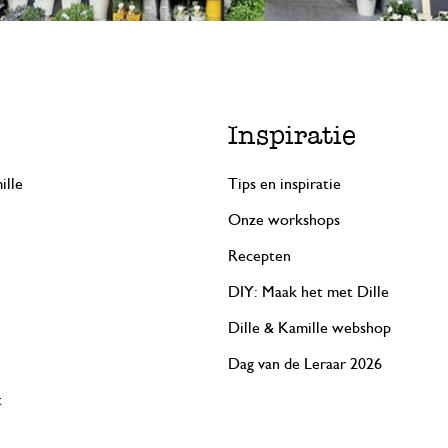
7 december 2024
Enkel een score, geen toelichting gege
Inspiratie
ille
Tips en inspiratie
Onze workshops
Recepten
DIY: Maak het met Dille
Dille & Kamille webshop
Dag van de Leraar 2026
t