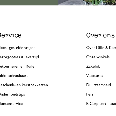
Service
Over ons
eest gestelde vragen
Over Dille & Kam
ezorgopties & levertijd
Onze winkels
etourneren en Ruilen
Zakelijk
aldo cadeaukaart
Vacatures
eschenk- en kerstpakketten
Duurzaamheid
nderhoudstips
Pers
lantenservice
B Corp certificaa