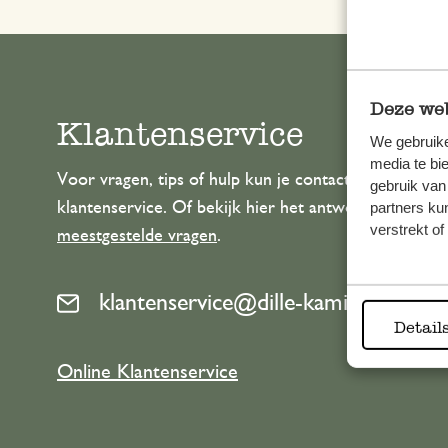
Deze web
Klantenservice
We gebruike
media te bi
Voor vragen, tips of hulp kun je contact opnemen m
gebruik van
klantenservice. Of bekijk hier het antwoord op de
partners ku
verstrekt o
meestgestelde vragen
.
klantenservice@dille-kamille.com
Detail
Online Klantenservice