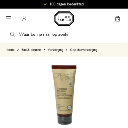
100 dagen bedenktijd
Mijn account
gebaseerd op 1 beoordeling
Home
Bad & douche
Verzorging
Gezichtsverzorging
5
4
3
2
1
12 december 2023
Enkel een score, geen toelichting gege