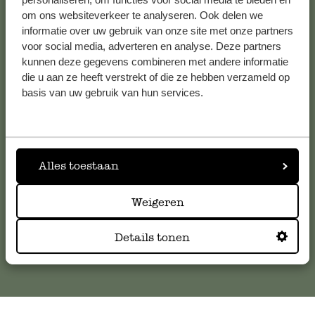
Bekijk alle 62 winkels
om ons websiteverkeer te analyseren. Ook delen we
informatie over uw gebruik van onze site met onze partners
voor social media, adverteren en analyse. Deze partners
kunnen deze gegevens combineren met andere informatie
Klantenservice
die u aan ze heeft verstrekt of die ze hebben verzameld op
basis van uw gebruik van hun services.
Voor vragen, tips of hulp kun je contact opnemen met onze
klantenservice. Of bekijk hier het antwoord op de
meestgestelde vragen
.
Alles toestaan
klantenservice@dille-kamille.com
Weigeren
Online Klantenservice
Details tonen