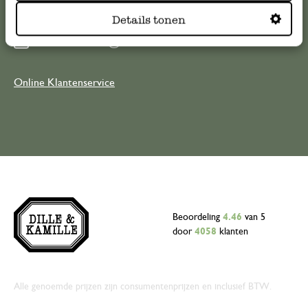
meestgestelde vragen
.
Details tonen
klantenservice@dille-kamille.com
Online Klantenservice
Beoordeling
4.46
van 5
door
4058
klanten
Alle genoemde prijzen zijn consumentenprijzen en inclusief BTW.