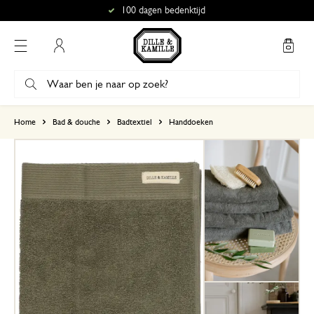
100 dagen bedenktijd
Mijn account
gebaseerd op 2 beoordelingen
Home
Bad & douche
Badtextiel
Handdoeken
5
4
3
2
1
17 maart 2025
Enkel een score, geen toelichting gege