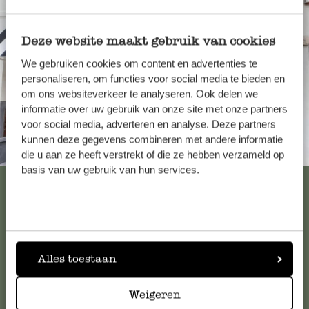
Deze website maakt gebruik van cookies
We gebruiken cookies om content en advertenties te
personaliseren, om functies voor social media te bieden en
om ons websiteverkeer te analyseren. Ook delen we
informatie over uw gebruik van onze site met onze partners
voor social media, adverteren en analyse. Deze partners
kunnen deze gegevens combineren met andere informatie
Altijd in de buurt
die u aan ze heeft verstrekt of die ze hebben verzameld op
basis van uw gebruik van hun services.
Bekijk alle 62 winkels
Klantenservice
Alles toestaan
Voor vragen, tips of hulp kun je contact opnemen met onze
Weigeren
klantenservice. Of bekijk hier het antwoord op de