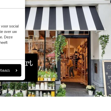
 voor social
ie over uw
se. Deze
heeft
 de buurt
staan