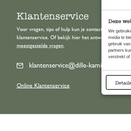
Klantenservice
Deze web
Voor vragen, tips of hulp kun je contact opnemen m
We gebruike
media te bi
klantenservice. Of bekijk hier het antwoord op de
gebruik van
meestgestelde vragen
.
partners ku
verstrekt o
klantenservice@dille-kamille.com
Detail
Online Klantenservice