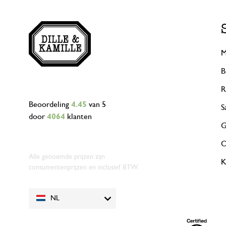
M
B
R
Beoordeling
4.45
van 5
S
door
4064
klanten
G
O
Alle genoemde prijzen zijn
K
consumentenprijzen en inclusief BTW.
NL