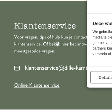
Klantenservice
Deze web
We gebruike
Voor vragen, tips of hulp kun je contact opnemen m
media te bi
gebruik van
klantenservice. Of bekijk hier het antwoord op de
partners ku
meestgestelde vragen
.
verstrekt o
klantenservice@dille-kamille.com
Detail
Online Klantenservice