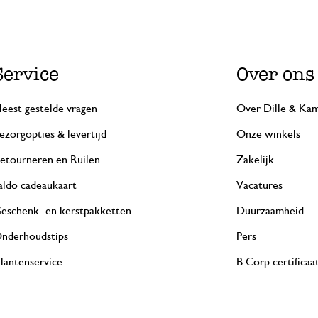
Service
Over ons
eest gestelde vragen
Over Dille & Kam
ezorgopties & levertijd
Onze winkels
etourneren en Ruilen
Zakelijk
aldo cadeaukaart
Vacatures
eschenk- en kerstpakketten
Duurzaamheid
nderhoudstips
Pers
lantenservice
B Corp certificaa