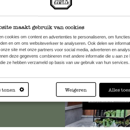
site maakt gebruik van cookies
n cookies om content en advertenties te personaliseren, om functies
et onze
eden en om ons websiteverkeer te analyseren. Ook delen we informat
 onze site met onze partners voor social media, adverteren en analy
nnen deze gegevens combineren met andere informatie die u aan ze 
f die ze hebben verzameld op basis van uw gebruik van hun services.
Altijd in
s tonen
Weigeren
Alles toe
Bekijk alle 62 winkels