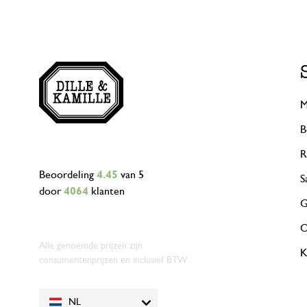
M
B
R
Beoordeling
4.45
van 5
S
door
4064
klanten
G
O
Alle genoemde prijzen zijn
K
consumentenprijzen en inclusief BTW.
NL