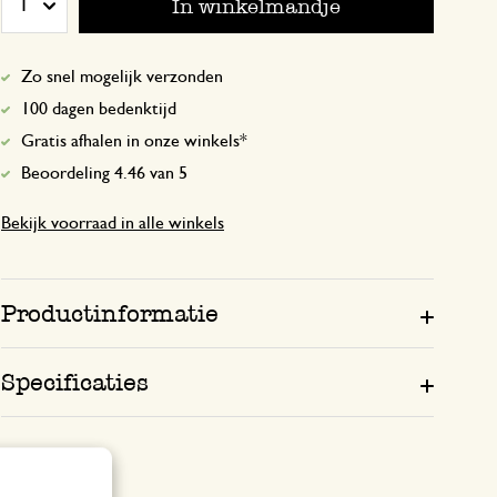
In winkelmandje
1
Het kaarsje past er in, maar het is aan 
niet dicht, wat logisch is want het is ee
Zo snel mogelijk verzonden
Zou fijner zijn als jullie een bijpassend
100 dagen bedenktijd
leveren.
Gratis afhalen in onze winkels*
Beoordeling 4.46 van 5
Antwoord van Dille & Kamille
29 januari 2025
Bekijk voorraad in alle winkels
Bedankt voor je feedback!
Productinformatie
Eenvoudig en puur
Specificaties
14 januari 2026
Eenvoudig en puur