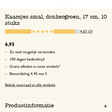
Leuke kaarsjes
Kaarsjes smal, donkergroen, 17 cm, 10
Mooie producten
stuks
4.67 (3)
17 september 2024
Mooie producten Jammer dat verzending 
6,95
als je voor bijna €50,- bestelt.
Zo snel mogelijk verzonden
100 dagen bedenktijd
Gratis afhalen in onze winkels*
30 oktober 2024
Beoordeling 4.45 van 5
Enkel een score, geen toelichting gege
Bekijk voorraad in alle winkels
Productinformatie