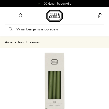
100 dagen bedenktijd
Mijn account
gebaseerd op 3 beoordelingen
Home
Huis
Kaarsen
5
4
3
2
1
Leuke kaarsjes
7 november 2024