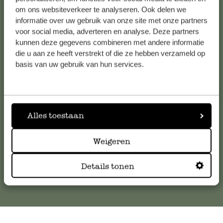
Bekijk alle 62 winkels
om ons websiteverkeer te analyseren. Ook delen we
informatie over uw gebruik van onze site met onze partners
voor social media, adverteren en analyse. Deze partners
kunnen deze gegevens combineren met andere informatie
Klantenservice
die u aan ze heeft verstrekt of die ze hebben verzameld op
basis van uw gebruik van hun services.
Voor vragen, tips of hulp kun je contact opnemen met onze
klantenservice. Of bekijk hier het antwoord op de
meestgestelde vragen
.
Alles toestaan
klantenservice@dille-kamille.com
Weigeren
Online Klantenservice
Details tonen