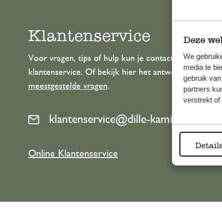
Klantenservice
Deze web
We gebruike
Voor vragen, tips of hulp kun je contact opnemen m
media te bi
klantenservice. Of bekijk hier het antwoord op de
gebruik van
meestgestelde vragen
.
partners ku
verstrekt o
klantenservice@dille-kamille.com
Detail
Online Klantenservice