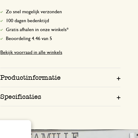
Zo snel mogelijk verzonden
gewoon goed alleen sticker er
100 dagen bedenktijd
Gratis afhalen in onze winkels*
12 februari 2026
Beoordeling 4.46 van 5
gewoon goed alleen sticker er af moet
Bekijk voorraad in alle winkels
3 mei 2025
Productinformatie
Enkel een score, geen toelichting gege
Specificaties
Lijkt goed met lichte twijfel
11 september 2023
In principe wel goed verwacht ik. Even
omdat de tanden wat gaan splinteren. Li