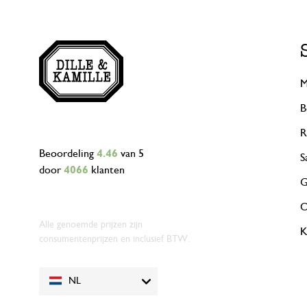
M
B
R
Beoordeling
4.46
van 5
S
door
4066
klanten
G
O
Alle genoemde prijzen zijn
K
consumentenprijzen en inclusief BTW.
NL