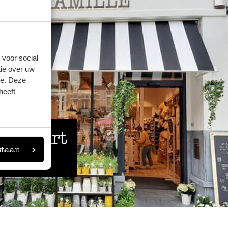
tweede keer kammen te verminderen. 
gebruik kunnen zijn? Daarom op dit mo
sterren beoordeling.
Antwoord van Dille & Kamille
 voor social
ie over uw
13 september 2023
se. Deze
Bedankt voor je beoordeling. Moch
heeft
echt niet goed zijn dan horen wij he
 de buurt
staan