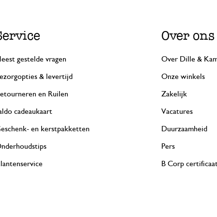
Service
Over ons
eest gestelde vragen
Over Dille & Kam
ezorgopties & levertijd
Onze winkels
etourneren en Ruilen
Zakelijk
aldo cadeaukaart
Vacatures
eschenk- en kerstpakketten
Duurzaamheid
nderhoudstips
Pers
lantenservice
B Corp certificaa