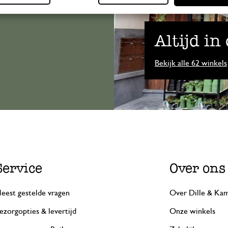
Altijd in
Bekijk alle 62 winkels
Service
Over ons
eest gestelde vragen
Over Dille & Kam
ezorgopties & levertijd
Onze winkels