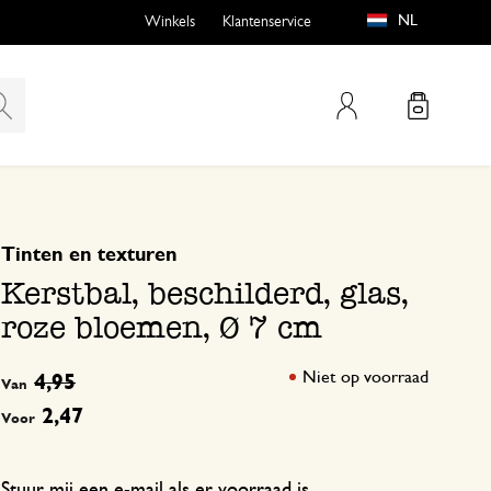
NL
Winkels
Klantenservice
Mijn account
gebaseerd op 0 beoordeling
Tinten en texturen
emen
buiten?
Kerstbal, beschilderd, glas,
roze bloemen, Ø 7 cm
Niet op voorraad
4,95
Van
n
2,47
Voor
Stuur mij een e-mail als er voorraad is