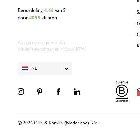
R
Beoordeling
4.46
van 5
S
door
4055
klanten
G
O
Alle genoemde prijzen zijn
K
consumentenprijzen en inclusief BTW.
NL
© 2026 Dille & Kamille (Nederland) B.V.