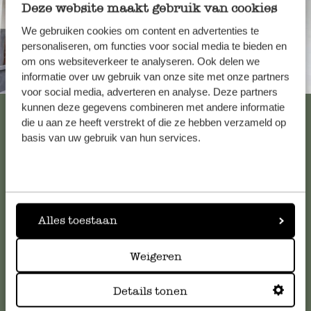
Deze website maakt gebruik van cookies
We gebruiken cookies om content en advertenties te
personaliseren, om functies voor social media te bieden en
om ons websiteverkeer te analyseren. Ook delen we
informatie over uw gebruik van onze site met onze partners
Altijd in de buurt
voor social media, adverteren en analyse. Deze partners
kunnen deze gegevens combineren met andere informatie
Bekijk alle 62 winkels
die u aan ze heeft verstrekt of die ze hebben verzameld op
basis van uw gebruik van hun services.
Klantenservice
Voor vragen, tips of hulp kun je contact opnemen met onze
Alles toestaan
klantenservice. Of bekijk hier het antwoord op de
meestgestelde vragen
.
Weigeren
klantenservice@dille-kamille.com
Details tonen