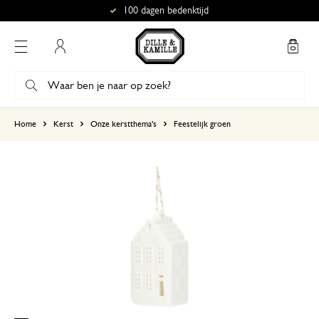
100 dagen bedenktijd
Mijn account
gebaseerd op 8 beoordelingen
Home
Kerst
Onze kerstthema's
Feestelijk groen
5
4
3
2
1
13 december 2025
Enkel een score, geen toelichting gege