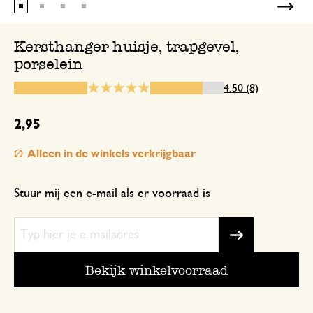
Kersthanger huisje, trapgevel,
porselein
29 januari 2025
Enkel een score, geen toelichting gege
4.50 (8)
Leuke witte huisjes
2,95
Alleen in de winkels verkrijgbaar
14 januari 2025
Leuke witte huisjes. Goed ingepakt en 
Stuur mij een e-mail als er voorraad is
Snelle levering
16 november 2025
Bekijk winkelvoorraad
Enkel een score, geen toelichting gege