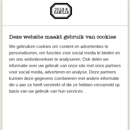
Deze website maakt gebruik van cookies
We gebruiken cookies om content en advertenties te
personaliseren, om functies voor social media te bieden en
om ons websiteverkeer te analyseren. Ook delen we
Tafelkleed extra lang, linnen,
Tafelkleed extra lang, GOTS
informatie over uw gebruik van onze site met onze partners
naturel, 137 x 350 cm
bio-katoen, offwhite, 145 x
voor social media, adverteren en analyse. Deze partners
350 cm
kunnen deze gegevens combineren met andere informatie
99,95
49,95
die u aan ze heeft verstrekt of die ze hebben verzameld op
basis van uw gebruik van hun services.
Web Only