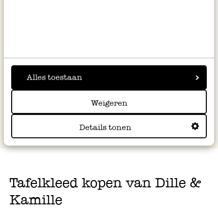
Tafelkleed rond, GOTS bio-
Tafelkleed rond, GOTS bio-
katoen, blauw, Ø 180 cm
katoen, tijm, Ø210CM
39,95
49,95
Alles toestaan
1
2
3
4
5
Weigeren
Details tonen
Tafelkleed kopen van Dille &
Kamille