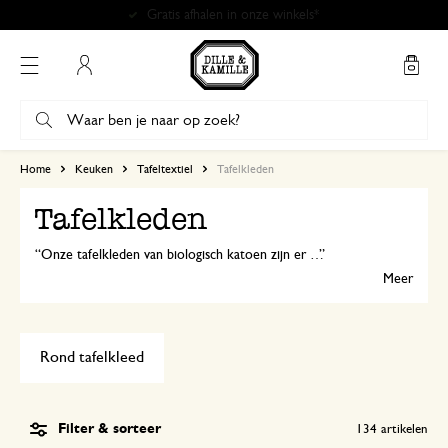
Gratis afhalen in onze winkels*
Mijn account
Home
Keuken
Tafeltextiel
Tafelkleden
Tafelkleden
Onze tafelkleden van biologisch katoen zijn er in tijdloze kleuren en bijzondere prints. Ook leuk om te combineren met servetten en placemats. Voor uitgebreide diners of het dagelijkse ontbijt!
Meer
Rond tafelkleed
Filter & sorteer
134
artikelen