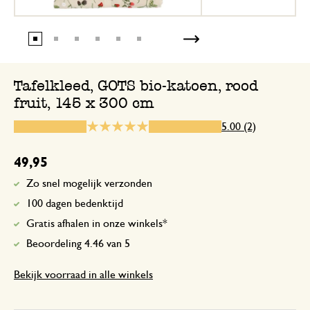
Mooie kwaliteit, mooi patroon. Heb de
gekocht voor op de tafel binnen maar k
Ik zou het niet buiten laten liggen ivm 
(bleken door de zon)
Tafelkleed, GOTS bio-katoen, rood
fruit, 145 x 300 cm
5.00 (2)
16 juni 2026
Enkel een score, geen toelichting gege
49,95
Zo snel mogelijk verzonden
100 dagen bedenktijd
Gratis afhalen in onze winkels*
Beoordeling 4.46 van 5
Bekijk voorraad in alle winkels