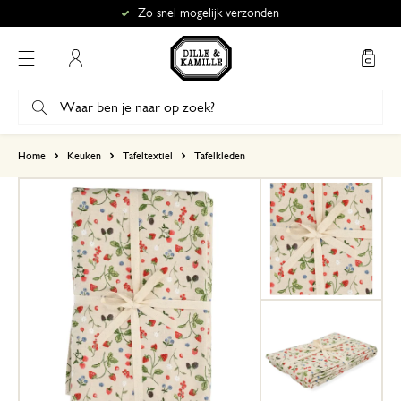
Zo snel mogelijk verzonden
Mijn account
gebaseerd op 2 beoordelingen
Home
Keuken
Tafeltextiel
Tafelkleden
5
4
3
2
1
Mooie kwaliteit
14 juli 2026