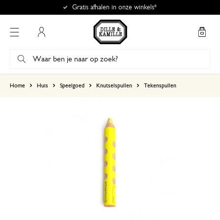
Gratis afhalen in onze winkels*
Mijn account
gebaseerd op 0 beoordeling
Home
Huis
Speelgoed
Knutselspullen
Tekenspullen