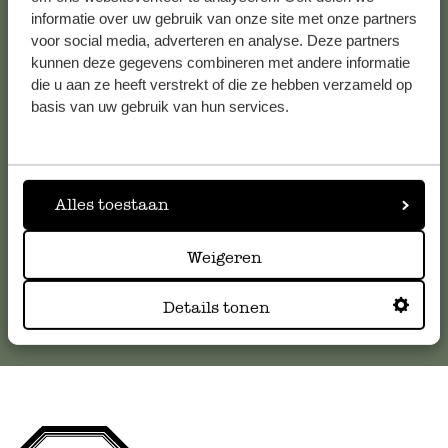
informatie over uw gebruik van onze site met onze partners
Klantenservice
voor social media, adverteren en analyse. Deze partners
kunnen deze gegevens combineren met andere informatie
die u aan ze heeft verstrekt of die ze hebben verzameld op
Voor vragen, tips of hulp kun je contact opnemen met onze
basis van uw gebruik van hun services.
klantenservice. Of bekijk hier het antwoord op de
meestgestelde vragen
.
klantenservice@dille-kamille.com
Alles toestaan
Weigeren
Online Klantenservice
Details tonen