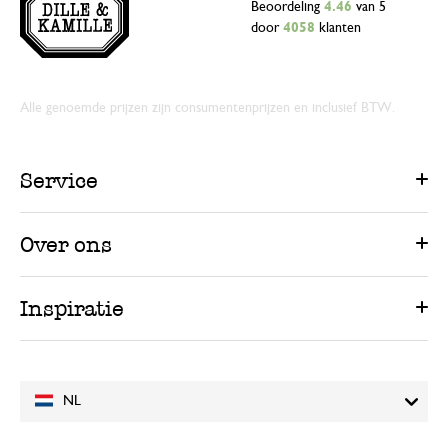
Beoordeling
4.46
van 5
door
4058
klanten
Alle genoemde prijzen zijn consumentenprijzen en inclusief BTW.
Service
Over ons
Inspiratie
NL