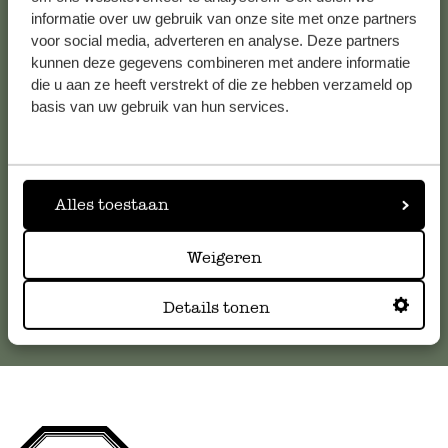
informatie over uw gebruik van onze site met onze partners
Klantenservice
voor social media, adverteren en analyse. Deze partners
kunnen deze gegevens combineren met andere informatie
die u aan ze heeft verstrekt of die ze hebben verzameld op
Voor vragen, tips of hulp kun je contact opnemen met onze
basis van uw gebruik van hun services.
klantenservice. Of bekijk hier het antwoord op de
meestgestelde vragen
.
klantenservice@dille-kamille.com
Alles toestaan
Weigeren
Online Klantenservice
Details tonen