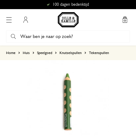
100 dagen bedenktijd
Mijn account
gebaseerd op 0 beoordeling
Home
Huis
Speelgoed
Knutselspullen
Tekenspullen