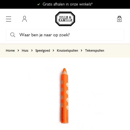
Gratis afhalen in onze winkels*
Mijn account
gebaseerd op 0 beoordeling
Home
Huis
Speelgoed
Knutselspullen
Tekenspullen