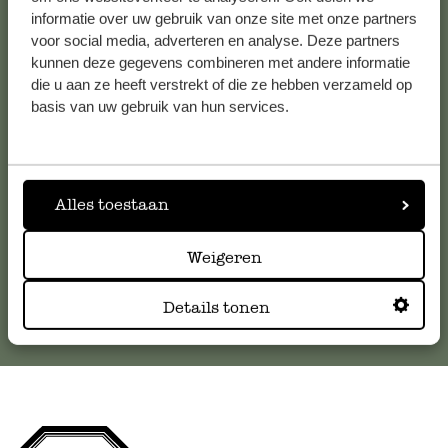
informatie over uw gebruik van onze site met onze partners
Klantenservice
voor social media, adverteren en analyse. Deze partners
kunnen deze gegevens combineren met andere informatie
die u aan ze heeft verstrekt of die ze hebben verzameld op
Voor vragen, tips of hulp kun je contact opnemen met onze
basis van uw gebruik van hun services.
klantenservice. Of bekijk hier het antwoord op de
meestgestelde vragen
.
klantenservice@dille-kamille.com
Alles toestaan
Weigeren
Online Klantenservice
Details tonen