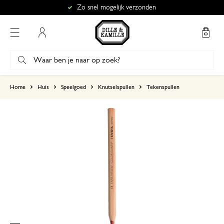
Zo snel mogelijk verzonden
Mijn account
gebaseerd op 0 beoordeling
Home
Huis
Speelgoed
Knutselspullen
Tekenspullen