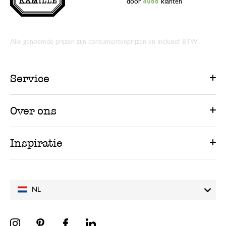
door
4066
klanten
Alle genoemde prijzen zijn consumentenprijzen en inclusief BTW.
Service
Over ons
Inspiratie
NL