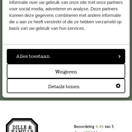
informatie over uw gebruik van onze site met onze partners
Klantenservice
voor social media, adverteren en analyse. Deze partners
kunnen deze gegevens combineren met andere informatie
Voor vragen, tips of hulp kun je contact opnemen met onze
die u aan ze heeft verstrekt of die ze hebben verzameld op
klantenservice. Of bekijk hier het antwoord op de
basis van uw gebruik van hun services.
meestgestelde vragen
.
klantenservice@dille-kamille.com
Alles toestaan
Online Klantenservice
Weigeren
Details tonen
Beoordeling
4.46
van 5