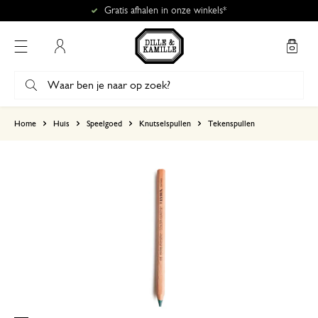
Gratis afhalen in onze winkels*
Mijn account
gebaseerd op 0 beoordeling
Home
Huis
Speelgoed
Knutselspullen
Tekenspullen