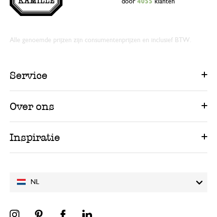
door
4055
klanten
Alle genoemde prijzen zijn consumentenprijzen en inclusief BTW.
Service
Over ons
Inspiratie
NL