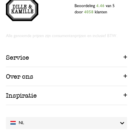
Beoordeling
4.46
van 5
door
4058
klanten
Alle genoemde prijzen zijn consumentenprijzen en inclusief BTW.
Service
Over ons
Inspiratie
NL