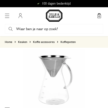
100 dagen bedenktijd
Mijn account
gebaseerd op 1 beoordeling
Home
Keuken
Koffie accessoires
Koffiepotten
5
4
3
2
1
Ik heb maar de helft van mijn
19 december 2025