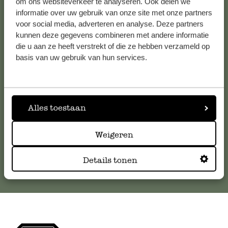
om ons websiteverkeer te analyseren. Ook delen we
informatie over uw gebruik van onze site met onze partners
voor social media, adverteren en analyse. Deze partners
Klantenservice
kunnen deze gegevens combineren met andere informatie
die u aan ze heeft verstrekt of die ze hebben verzameld op
Voor vragen, tips of hulp kun je contact opnemen met onze
basis van uw gebruik van hun services.
klantenservice. Of bekijk hier het antwoord op de
meestgestelde vragen
.
Alles toestaan
klantenservice@dille-kamille.com
Weigeren
Online Klantenservice
Details tonen