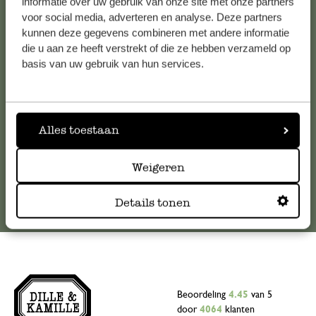
Klantenservice
informatie over uw gebruik van onze site met onze partners
voor social media, adverteren en analyse. Deze partners
kunnen deze gegevens combineren met andere informatie
Voor vragen, tips of hulp kun je contact opnemen met onze
die u aan ze heeft verstrekt of die ze hebben verzameld op
klantenservice. Of bekijk hier het antwoord op de
basis van uw gebruik van hun services.
meestgestelde vragen
.
klantenservice@dille-kamille.com
Alles toestaan
Online Klantenservice
Weigeren
Details tonen
Beoordeling
4.45
van 5
door
4064
klanten