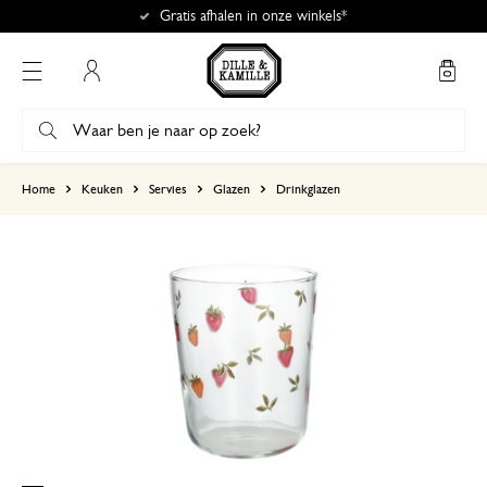
Gratis afhalen in onze winkels*
Mijn account
gebaseerd op 0 beoordeling
Home
Keuken
Servies
Glazen
Drinkglazen