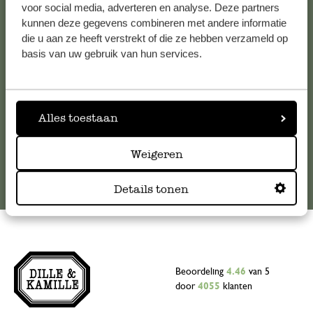
voor social media, adverteren en analyse. Deze partners
Voor vragen, tips of hulp kun je contact opnemen met onze
kunnen deze gegevens combineren met andere informatie
klantenservice. Of bekijk hier het antwoord op de
die u aan ze heeft verstrekt of die ze hebben verzameld op
meestgestelde vragen
.
basis van uw gebruik van hun services.
klantenservice@dille-kamille.com
Alles toestaan
Online Klantenservice
Weigeren
Details tonen
Beoordeling
4.46
van 5
door
4055
klanten