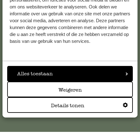
Bekijk alle 62 winkels
om ons websiteverkeer te analyseren. Ook delen we
informatie over uw gebruik van onze site met onze partners
voor social media, adverteren en analyse. Deze partners
kunnen deze gegevens combineren met andere informatie
Klantenservice
die u aan ze heeft verstrekt of die ze hebben verzameld op
basis van uw gebruik van hun services.
Voor vragen, tips of hulp kun je contact opnemen met onze
klantenservice. Of bekijk hier het antwoord op de
meestgestelde vragen
.
Alles toestaan
klantenservice@dille-kamille.com
Weigeren
Online Klantenservice
Details tonen