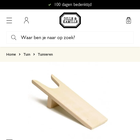
100 dagen bedenktijd
Mijn account
gebaseerd op 1 beoordeling
Home
Tuin
Tuinieren
5
4
3
2
1
Goed gebruiks voorwerp
27 mei 2026