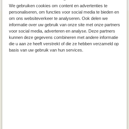
Previous
We gebruiken cookies om content en advertenties te
personaliseren, om functies voor social media te bieden en
Muffinvorm, gerecycled
Beugelpot, glas, 0,5 l
Beu
om ons websiteverkeer te analyseren. Ook delen we
rvs, PFAS-vrij, 12 stuks
5,50
4,
informatie over uw gebruik van onze site met onze partners
0 x
24,95
voor social media, adverteren en analyse. Deze partners
kunnen deze gegevens combineren met andere informatie
die u aan ze heeft verstrekt of die ze hebben verzameld op
basis van uw gebruik van hun services.
Tips en inspiratie