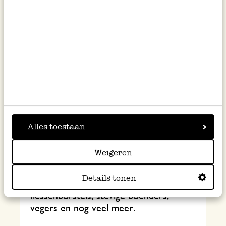
Alles toestaan
Schoonmaaktips
Weigeren
Van poetshelden zoals schoonmaakazijn
gel, dubbelkoolzure soda en
Details tonen
vlekkenzeep tot afwas- en
flessenborstels, stevige boenders,
vegers en nog veel meer.