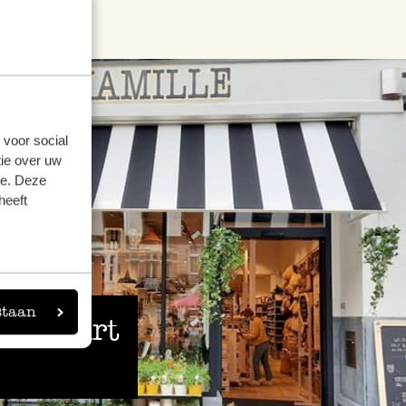
 voor social
ie over uw
se. Deze
heeft
staan
 de buurt