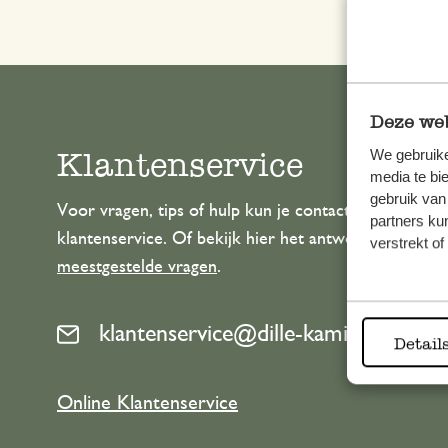
Deze web
Klantenservice
We gebruike
media te bi
gebruik van
Voor vragen, tips of hulp kun je contact opnemen m
partners ku
klantenservice. Of bekijk hier het antwoord op de
verstrekt o
meestgestelde vragen
.
klantenservice@dille-kamille.com
Detail
Online Klantenservice