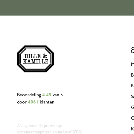
M
B
R
Beoordeling
4.45
van 5
S
door
4061
klanten
G
O
Alle genoemde prijzen zijn
K
consumentenprijzen en inclusief BTW.