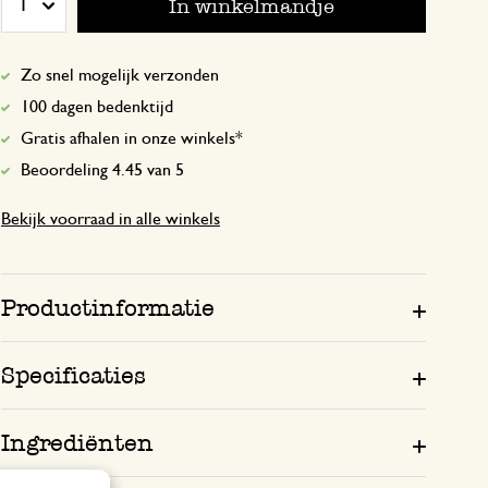
In winkelmandje
1
Scones met lemon curd en h
Zo snel mogelijk verzonden
100 dagen bedenktijd
14 februari 2026
Gratis afhalen in onze winkels*
Scones met lemon curd en home made 
Beoordeling 4.45 van 5
. Lekkerste lemon curd die ik ken.
Bekijk voorraad in alle winkels
4 april 2026
Productinformatie
Enkel een score, geen toelichting gege
Specificaties
Ingrediënten