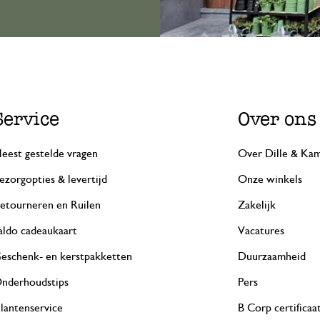
Service
Over ons
eest gestelde vragen
Over Dille & Kam
ezorgopties & levertijd
Onze winkels
etourneren en Ruilen
Zakelijk
aldo cadeaukaart
Vacatures
eschenk- en kerstpakketten
Duurzaamheid
nderhoudstips
Pers
lantenservice
B Corp certificaa