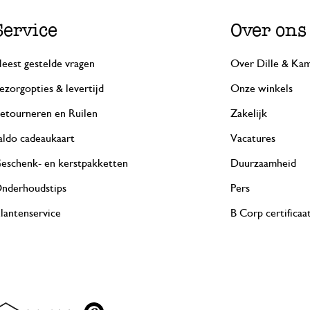
Service
Over ons
eest gestelde vragen
Over Dille & Kam
ezorgopties & levertijd
Onze winkels
etourneren en Ruilen
Zakelijk
aldo cadeaukaart
Vacatures
eschenk- en kerstpakketten
Duurzaamheid
nderhoudstips
Pers
lantenservice
B Corp certificaa