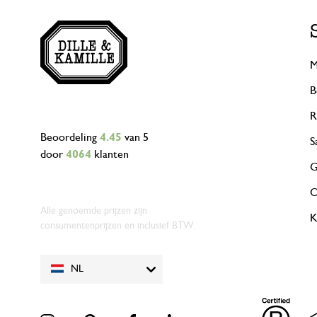
M
B
R
Beoordeling
4.45
van 5
S
door
4064
klanten
G
O
Alle genoemde prijzen zijn
K
consumentenprijzen en inclusief BTW.
NL