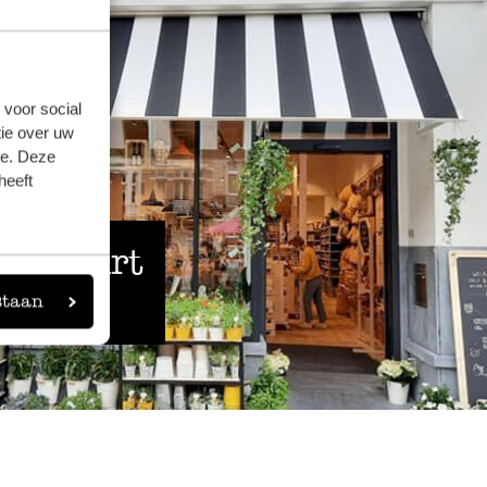
 voor social
ie over uw
se. Deze
heeft
 de buurt
staan