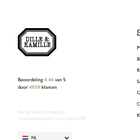
M
B
R
Beoordeling
4.46
van 5
S
door
4058
klanten
G
O
Alle genoemde prijzen zijn
K
consumentenprijzen en inclusief BTW.
NL