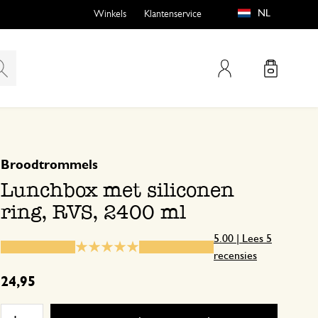
NL
Winkels
Klantenservice
Mijn account
gebaseerd op 5 beoordelingen
5
4
Broodtrommels
emen
buiten?
3
Lunchbox met siliconen
2
ring, RVS, 2400 ml
1
5.00 | Lees 5
recensies
n
Echt een top brooddoos
24,95
26 maart 2026