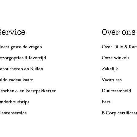
Service
Over ons
eest gestelde vragen
Over Dille & Kam
ezorgopties & levertijd
Onze winkels
etourneren en Ruilen
Zakelijk
aldo cadeaukaart
Vacatures
eschenk- en kerstpakketten
Duurzaamheid
nderhoudstips
Pers
lantenservice
B Corp certificaa