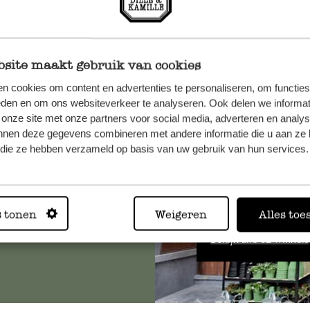
site maakt gebruik van cookies
n cookies om content en advertenties te personaliseren, om functies
et onze
eden en om ons websiteverkeer te analyseren. Ook delen we informat
 onze site met onze partners voor social media, adverteren en analy
nnen deze gegevens combineren met andere informatie die u aan ze 
f die ze hebben verzameld op basis van uw gebruik van hun services.
Altijd in
s tonen
Weigeren
Alles toe
Bekijk alle 62 winkels