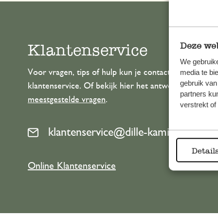
Klantenservice
Deze web
We gebruike
Voor vragen, tips of hulp kun je contact opnemen m
media te bi
gebruik van
klantenservice. Of bekijk hier het antwoord op de
partners ku
meestgestelde vragen
.
verstrekt o
klantenservice@dille-kamille.com
Detail
Online Klantenservice