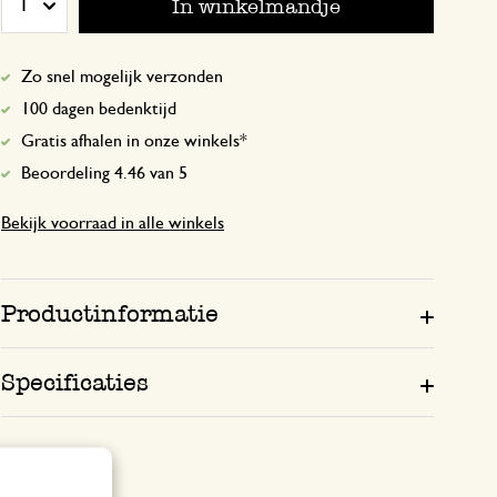
In winkelmandje
1
Echt een top brooddoos. Sluit goed. Al
afwachten hoelang deze meegaat. Alle p
Zo snel mogelijk verzonden
snel stuk waarschijnlijk door vaatwasma
100 dagen bedenktijd
Gratis afhalen in onze winkels*
Beoordeling 4.46 van 5
11 augustus 2025
Enkel een score, geen toelichting gege
Bekijk voorraad in alle winkels
Productinformatie
3 juli 2025
Enkel een score, geen toelichting gege
Specificaties
23 november 2025
Enkel een score, geen toelichting gege