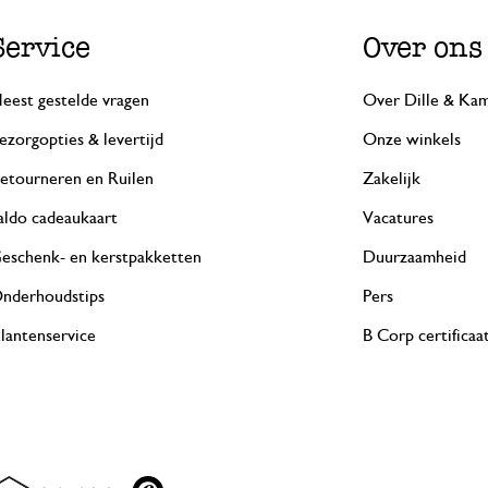
Service
Over ons
eest gestelde vragen
Over Dille & Kam
ezorgopties & levertijd
Onze winkels
etourneren en Ruilen
Zakelijk
aldo cadeaukaart
Vacatures
eschenk- en kerstpakketten
Duurzaamheid
nderhoudstips
Pers
lantenservice
B Corp certificaa