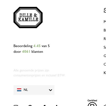
M
B
R
Beoordeling
4.45
van 5
S
door
4061
klanten
G
O
Alle genoemde prijzen zijn
K
consumentenprijzen en inclusief BTW.
NL