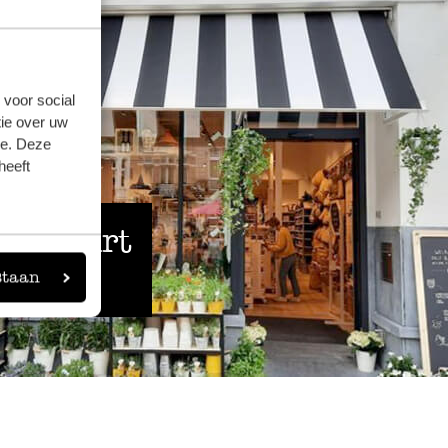
 voor social
ie over uw
se. Deze
heeft
 de buurt
staan