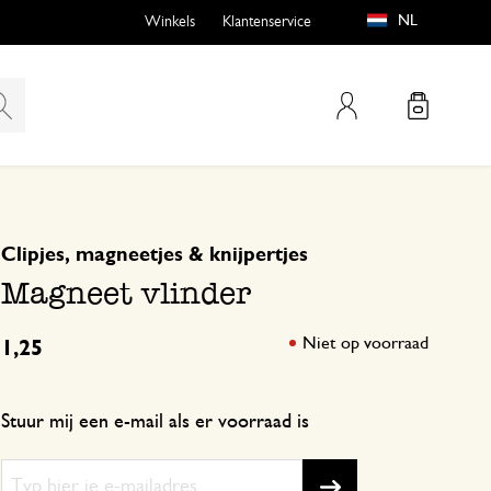
NL
Winkels
Klantenservice
Mijn account
gebaseerd op 0 beoordeling
Clipjes, magneetjes & knijpertjes
emen
buiten?
Magneet vlinder
Niet op voorraad
1,25
n
Stuur mij een e-mail als er voorraad is