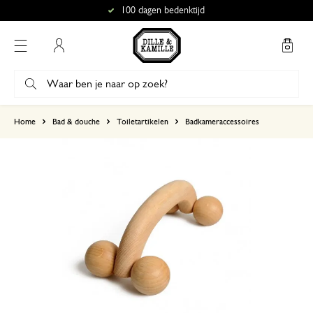
100 dagen bedenktijd
Mijn account
gebaseerd op 2 beoordelingen
Home
Bad & douche
Toiletartikelen
Badkameraccessoires
5
4
3
2
1
2 januari 2024
Enkel een score, geen toelichting gege