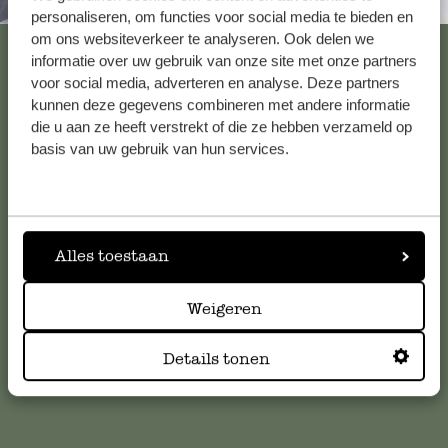
Altijd in de buurt
personaliseren, om functies voor social media te bieden en
om ons websiteverkeer te analyseren. Ook delen we
Bekijk alle 62 winkels
informatie over uw gebruik van onze site met onze partners
voor social media, adverteren en analyse. Deze partners
kunnen deze gegevens combineren met andere informatie
die u aan ze heeft verstrekt of die ze hebben verzameld op
Klantenservice
basis van uw gebruik van hun services.
Voor vragen, tips of hulp kun je contact opnemen met onze
klantenservice. Of bekijk hier het antwoord op de
meestgestelde vragen
.
Alles toestaan
klantenservice@dille-kamille.com
Weigeren
Online Klantenservice
Details tonen