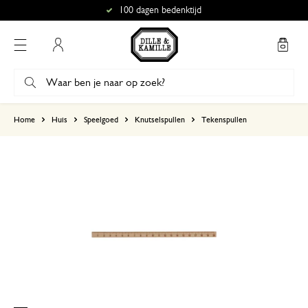
100 dagen bedenktijd
Mijn account
gebaseerd op 0 beoordeling
Home
Huis
Speelgoed
Knutselspullen
Tekenspullen