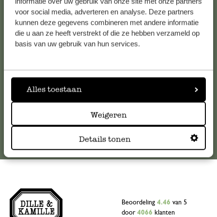
Klantenservice
informatie over uw gebruik van onze site met onze partners
voor social media, adverteren en analyse. Deze partners
kunnen deze gegevens combineren met andere informatie
Voor vragen, tips of hulp kun je contact opnemen met onze
die u aan ze heeft verstrekt of die ze hebben verzameld op
klantenservice. Of bekijk hier het antwoord op de
basis van uw gebruik van hun services.
meestgestelde vragen
.
klantenservice@dille-kamille.com
Alles toestaan
Online Klantenservice
Weigeren
Details tonen
Beoordeling
4.46
van 5
door
4066
klanten