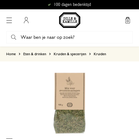
100 dagen bedenktijd
Mijn account
gebaseerd op 2 beoordelingen
Home
Eten & drinken
Kruiden & specerijen
Kruiden
5
4
3
2
1
15 mei 2026
Enkel een score, geen toelichting gege