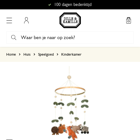
100 dagen bedenktijd
Mijn account
gebaseerd op 11 beoordelingen
Home
Huis
Speelgoed
Kinderkamer
5
4
3
2
1
Ziet er goed uit
11 augustus 2025