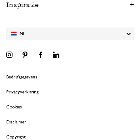
Inspiratie
Bedankt voor de mooie beoordeling
plezier met je aankopen! 🌿
NL
Bedrijfsgegevens
Privacyverklaring
Cookies
Disclaimer
Copyright