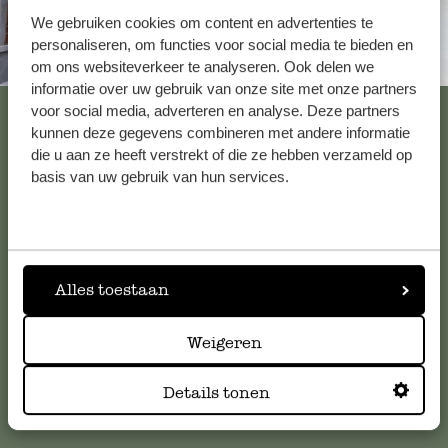
Enkel een score, geen toelichting gege
We gebruiken cookies om content en advertenties te
personaliseren, om functies voor social media te bieden en
Altijd in de buurt
om ons websiteverkeer te analyseren. Ook delen we
Blij mee!
informatie over uw gebruik van onze site met onze partners
Bekijk alle 62 winkels
voor social media, adverteren en analyse. Deze partners
14 maart 2025
kunnen deze gegevens combineren met andere informatie
die u aan ze heeft verstrekt of die ze hebben verzameld op
Mooi kraamcadeau
basis van uw gebruik van hun services.
Klantenservice
Antwoord van Dille & Kamille
17 maart 2025
Voor vragen, tips of hulp kun je contact opnemen met onze
Bedankt voor je mooie beoordeling
klantenservice. Of bekijk hier het antwoord op de
Alles toestaan
meestgestelde vragen
.
Weigeren
Schattige mobiel in natuurlijke
klantenservice@dille-kamille.com
materialen
Details tonen
Online Klantenservice
19 mei 2023