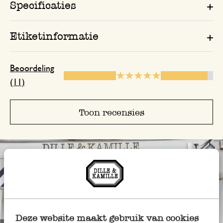
Specificaties
11 februari 2025
Enkel een score, geen toelichting gege
Etiketinformatie
Goede service
Beoordeling
(11)
28 december 2023
Goede service
Toon recensies
nvt
16 november 2024
nvt
11 september 2025
Deze website maakt gebruik van cookies