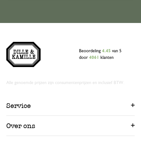
Heel mooi gemaakt met zachte kleuren i
materiaal . Heb er al 3 gekocht als cade
superschattig!
Zeer snelle service
Beoordeling
4.45
van 5
18 december 2023
door
4061
klanten
Zeer snelle service
Alle genoemde prijzen zijn consumentenprijzen en inclusief BTW.
De mobiel ziet er mooi uit
8 april 2024
Service
De mobiel ziet er mooi uit, en mooi ver
Over ons
Antwoord van Dille & Kamille
9 april 2024