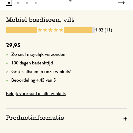
Ziet er goed uit, leuke verpakking. Leuk
& Kamille!
Mobiel bosdieren, vilt
4.82 (11)
Mooie viltdieren
29,95
29 september 2023
Zo snel mogelijk verzonden
Mooie viltdieren. Kleur had, voor mij, 
100 dagen bedenktijd
uutgesprokener mogen zijn. Ze tonen e
Gratis afhalen in onze winkels*
maar dat is ook het enige. Verder gew
mobiel.
Beoordeling 4.45 van 5
Bekijk voorraad in alle winkels
12 april 2025
Enkel een score, geen toelichting gege
Productinformatie