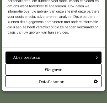
personaliseren, om functies voor social media te bieden en
Bekijk alle 62 winkels
om ons websiteverkeer te analyseren. Ook delen we
informatie over uw gebruik van onze site met onze partners
voor social media, adverteren en analyse. Deze partners
kunnen deze gegevens combineren met andere informatie
Klantenservice
die u aan ze heeft verstrekt of die ze hebben verzameld op
basis van uw gebruik van hun services.
Voor vragen, tips of hulp kun je contact opnemen met onze
klantenservice. Of bekijk hier het antwoord op de
meestgestelde vragen
.
Alles toestaan
klantenservice@dille-kamille.com
Weigeren
Online Klantenservice
Details tonen