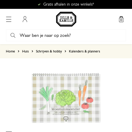
Gratis afhalen in onze winkels*
Mijn account
gebaseerd op 2 beoordelingen
Home
Huis
Schrijven & hobby
Kalenders & planners
5
4
3
2
1
20 november 2025
Enkel een score, geen toelichting gege