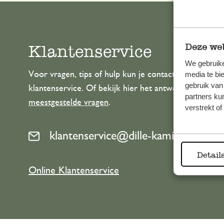
Klantenservice
Deze web
We gebruike
Voor vragen, tips of hulp kun je contact opnemen m
media te bi
gebruik van
klantenservice. Of bekijk hier het antwoord op de
partners ku
meestgestelde vragen
.
verstrekt o
klantenservice@dille-kamille.com
Detail
Online Klantenservice