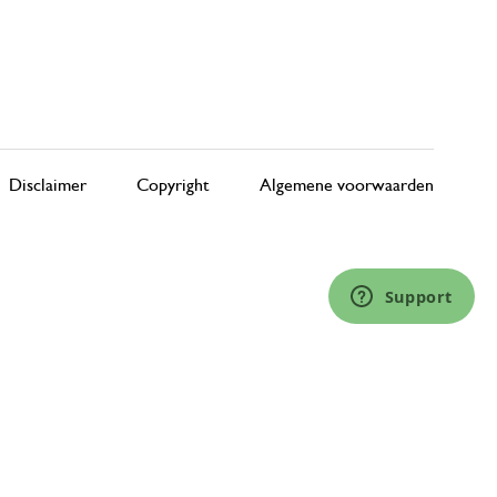
24 november 2024
Enkel een score, geen toelichting gege
Heerlijke grote mok😍😍 kan l
veel…
Disclaimer
Copyright
Algemene voorwaarden
18 augustus 2023
Heerlijke grote mok😍😍 kan lekker vee
Support
Antwoord van Dille & Kamille
23 augustus 2023
Bedankt voor deze mooie beoordeli
plezier met je aankopen! 🌿