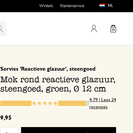
NL
Winkels
Klantenservice
Mijn account
gebaseerd op 24 beoordelingen
5
4
Servies 'Reactieve glazuur', steengoed
emen
buiten?
3
Mok rond reactieve glazuur,
2
steengoed, groen, Ø 12 cm
1
4.79 | Lees 24
recensies
n
Mooie kleur
9,95
15 maart 2026