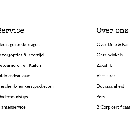
Service
Over ons
eest gestelde vragen
Over Dille & Kam
ezorgopties & levertijd
Onze winkels
etourneren en Ruilen
Zakelijk
aldo cadeaukaart
Vacatures
eschenk- en kerstpakketten
Duurzaamheid
nderhoudstips
Pers
lantenservice
B Corp certificaa