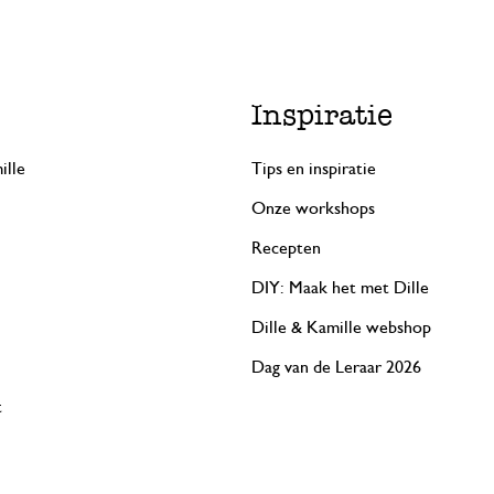
Enkel een score, geen toelichting gege
Snel en keurig verpakt.
Inspiratie
15 september 2023
Snel en keurig verpakt.
ille
Tips en inspiratie
Onze workshops
Recepten
7 januari 2025
DIY: Maak het met Dille
Enkel een score, geen toelichting gege
Dille & Kamille webshop
Mooie grote mok
Dag van de Leraar 2026
t
29 december 2024
Mooie grote mok