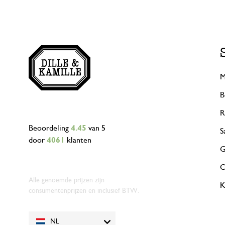
M
B
R
Beoordeling
4.45
van 5
S
door
4061
klanten
G
O
Alle genoemde prijzen zijn
K
consumentenprijzen en inclusief BTW.
NL