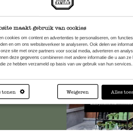
site maakt gebruik van cookies
n cookies om content en advertenties te personaliseren, om functies
et onze
eden en om ons websiteverkeer te analyseren. Ook delen we informat
 onze site met onze partners voor social media, adverteren en analy
nnen deze gegevens combineren met andere informatie die u aan ze 
f die ze hebben verzameld op basis van uw gebruik van hun services.
Altijd in
s tonen
Weigeren
Alles toe
Bekijk alle 62 winkels