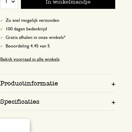
In winkelmandje
1
Mooie kleur! Fijne mok!
Zo snel mogelijk verzonden
100 dagen bedenktijd
1 maart 2025
Gratis afhalen in onze winkels*
Enkel een score, geen toelichting gege
Beoordeling 4.45 van 5
Bekijk voorraad in alle winkels
17 mei 2025
Enkel een score, geen toelichting gege
Productinformatie
Specificaties
3 januari 2024
Enkel een score, geen toelichting gege