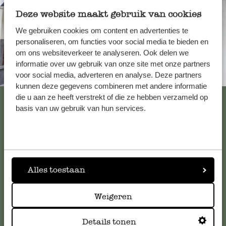
Deze website maakt gebruik van cookies
We gebruiken cookies om content en advertenties te
personaliseren, om functies voor social media te bieden en
om ons websiteverkeer te analyseren. Ook delen we
informatie over uw gebruik van onze site met onze partners
Altijd in de buurt
voor social media, adverteren en analyse. Deze partners
kunnen deze gegevens combineren met andere informatie
Bekijk alle 62 winkels
die u aan ze heeft verstrekt of die ze hebben verzameld op
basis van uw gebruik van hun services.
Klantenservice
Voor vragen, tips of hulp kun je contact opnemen met onze
Alles toestaan
klantenservice. Of bekijk hier het antwoord op de
meestgestelde vragen
.
Weigeren
Details tonen
klantenservice@dille-kamille.com