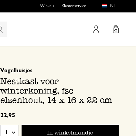
NL
Winkels
Klantenservice
Mijn account
gebaseerd op 0 beoordeling
Vogelhuisjes
emen
buiten?
Nestkast voor
winterkoning, fsc
elzenhout, 14 x 16 x 22 cm
n
22,95
In winkelmandje
1