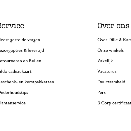
Service
Over ons
eest gestelde vragen
Over Dille & Kam
ezorgopties & levertijd
Onze winkels
etourneren en Ruilen
Zakelijk
aldo cadeaukaart
Vacatures
eschenk- en kerstpakketten
Duurzaamheid
nderhoudstips
Pers
lantenservice
B Corp certificaa