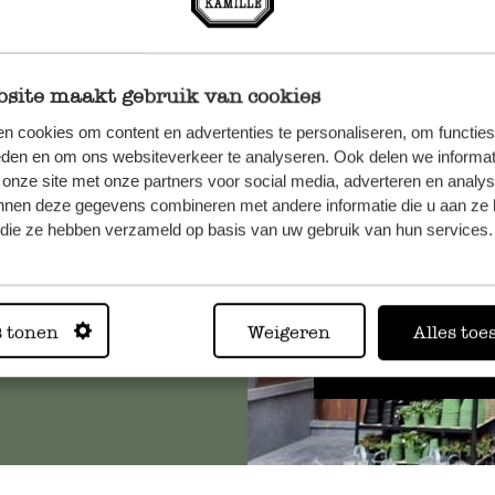
site maakt gebruik van cookies
n cookies om content en advertenties te personaliseren, om functies
et onze
eden en om ons websiteverkeer te analyseren. Ook delen we informat
 onze site met onze partners voor social media, adverteren en analy
nnen deze gegevens combineren met andere informatie die u aan ze 
f die ze hebben verzameld op basis van uw gebruik van hun services.
Altijd in
s tonen
Weigeren
Alles toe
Bekijk alle 62 winkels