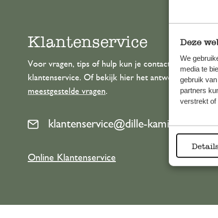
Klantenservice
Deze web
We gebruike
Voor vragen, tips of hulp kun je contact opnemen m
media te bi
klantenservice. Of bekijk hier het antwoord op de
gebruik van
partners ku
meestgestelde vragen
.
verstrekt o
klantenservice@dille-kamille.com
Detail
Online Klantenservice