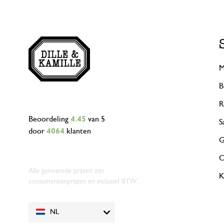
M
B
R
Beoordeling
4.45
van 5
S
door
4064
klanten
G
O
Alle genoemde prijzen zijn
K
consumentenprijzen en inclusief BTW.
NL