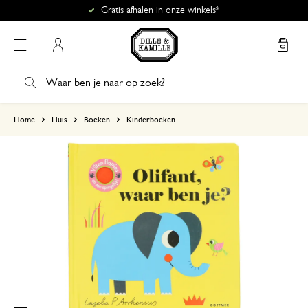
Gratis afhalen in onze winkels*
Mijn account
gebaseerd op 0 beoordeling
Home
Huis
Boeken
Kinderboeken