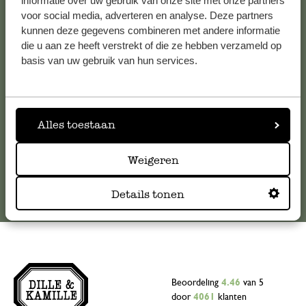
Klantenservice
informatie over uw gebruik van onze site met onze partners
voor social media, adverteren en analyse. Deze partners
kunnen deze gegevens combineren met andere informatie
Voor vragen, tips of hulp kun je contact opnemen met onze
die u aan ze heeft verstrekt of die ze hebben verzameld op
klantenservice. Of bekijk hier het antwoord op de
basis van uw gebruik van hun services.
meestgestelde vragen
.
klantenservice@dille-kamille.com
Alles toestaan
Online Klantenservice
Weigeren
Details tonen
Beoordeling
4.46
van 5
door
4061
klanten