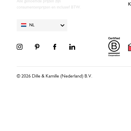
Alle genoemde prijzen zijn
K
consumentenprijzen en inclusief BTW.
NL
© 2026 Dille & Kamille (Nederland) B.V.