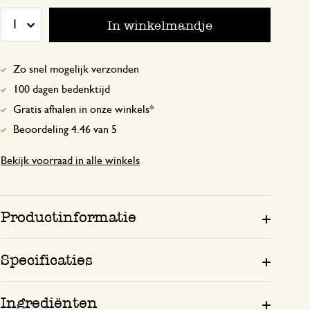
Een fijn product om een drank van te ma
In winkelmandje
1
verteerbaar is en niet verveelt. Op di
verdraag ik geen gewone thee. Dit is e
vervanging.
Zo snel mogelijk verzonden
100 dagen bedenktijd
Gratis afhalen in onze winkels*
Beoordeling 4.46 van 5
10 december 2025
Enkel een score, geen toelichting gege
Bekijk voorraad in alle winkels
Heerlijke thee voor 's avonds
Productinformatie
16 april 2026
Heerlijke thee voor 's avonds. Mooie '
Specificaties
Ingrediënten