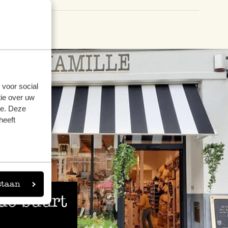
21 december 2025
Enkel een score, geen toelichting gege
13 mei 2026
Enkel een score, geen toelichting gege
 voor social
ie over uw
Fijne thee
se. Deze
heeft
4 oktober 2025
Fijne thee, voor 's avonds , smaakt heerl
Smakelijke thee elke avond ee
staan
 de buurt
26 maart 2025
Smakelijke thee elke avond een kop