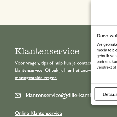
Deze web
We gebruike
Klantenservice
media te bi
gebruik van
partners ku
Voor vragen, tips of hulp kun je contact opnemen m
verstrekt o
klantenservice. Of bekijk hier het antwoord op de
meestgestelde vragen
.
Detail
klantenservice@dille-kamille.com
Online Klantenservice