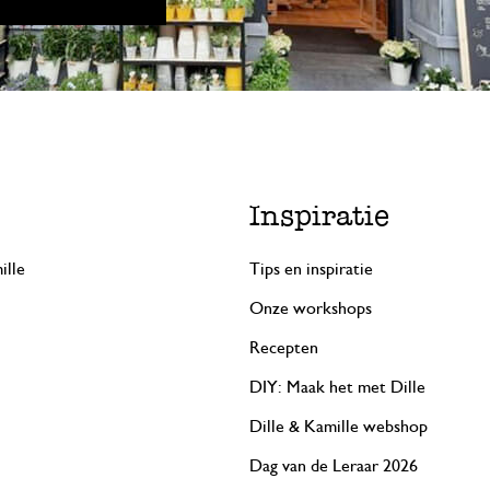
26 februari 2026
Enkel een score, geen toelichting gege
Heerlijke thee!
Inspiratie
4 juni 2025
ille
Tips en inspiratie
Enkel een score, geen toelichting gege
Onze workshops
Antwoord van Dille & Kamille
Recepten
6 juni 2025
DIY: Maak het met Dille
Bedankt voor je mooie beoordeling
Dille & Kamille webshop
Dag van de Leraar 2026