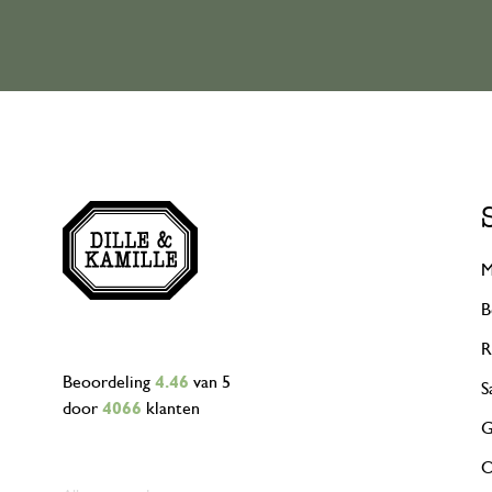
M
B
R
Beoordeling
4.46
van 5
S
door
4066
klanten
G
O