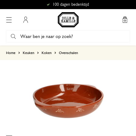
100 dagen bedenktijd
Mijn account
gebaseerd op 2 beoordelingen
Home
Keuken
Koken
Ovenschalen
5
4
3
2
1
9 december 2025
Enkel een score, geen toelichting gege