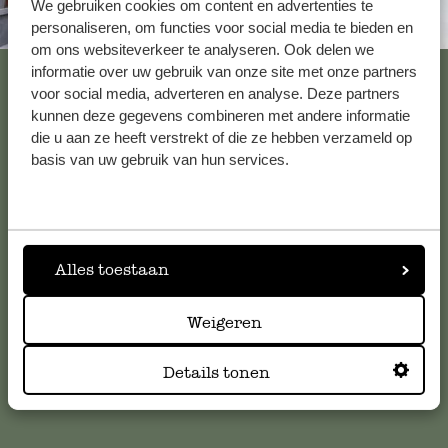
We gebruiken cookies om content en advertenties te
Altijd in de buurt
personaliseren, om functies voor social media te bieden en
om ons websiteverkeer te analyseren. Ook delen we
Bekijk alle 62 winkels
informatie over uw gebruik van onze site met onze partners
voor social media, adverteren en analyse. Deze partners
kunnen deze gegevens combineren met andere informatie
die u aan ze heeft verstrekt of die ze hebben verzameld op
Klantenservice
basis van uw gebruik van hun services.
Voor vragen, tips of hulp kun je contact opnemen met onze
klantenservice. Of bekijk hier het antwoord op de
meestgestelde vragen
.
Alles toestaan
klantenservice@dille-kamille.com
Weigeren
Details tonen
Online Klantenservice