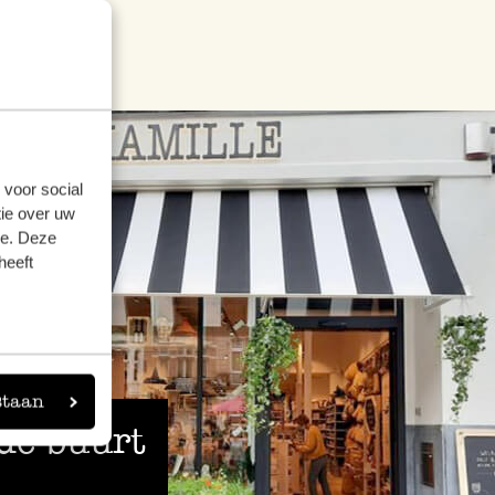
 voor social
ie over uw
se. Deze
heeft
staan
 de buurt