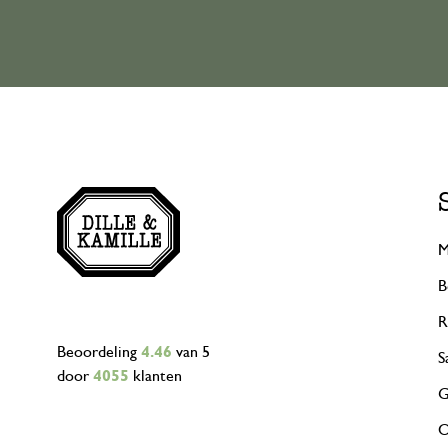
M
B
R
Beoordeling
4.46
van 5
S
door
4055
klanten
G
O