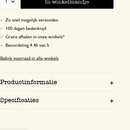
In winkelmandje
1
Mooi formaat
Zo snel mogelijk verzonden
100 dagen bedenktijd
19 december 2024
Gratis afhalen in onze winkels*
Enkel een score, geen toelichting gege
Beoordeling 4.46 van 5
Bekijk voorraad in alle winkels
Productinformatie
Specificaties