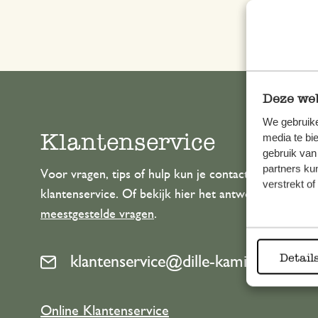
Deze web
We gebruike
Klantenservice
media te bi
gebruik van
partners ku
Voor vragen, tips of hulp kun je contact opnemen m
verstrekt o
klantenservice. Of bekijk hier het antwoord op de
meestgestelde vragen
.
Detail
klantenservice@dille-kamille.com
Online Klantenservice