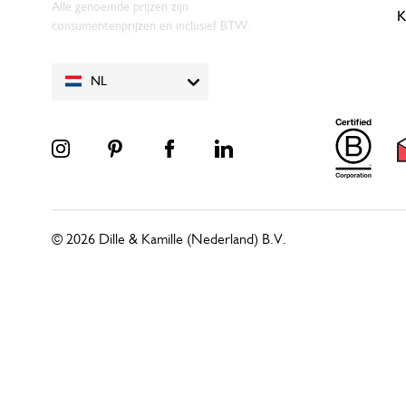
Alle genoemde prijzen zijn
K
consumentenprijzen en inclusief BTW.
NL
© 2026 Dille & Kamille (Nederland) B.V.