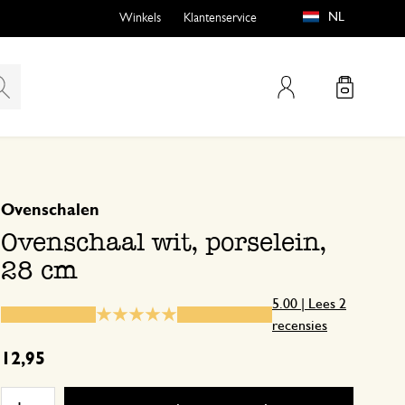
NL
Winkels
Klantenservice
Mijn account
gebaseerd op 2 beoordelingen
5
4
Ovenschalen
emen
buiten?
3
Ovenschaal wit, porselein,
2
28 cm
1
5.00 | Lees 2
recensies
n
Mooi for
12,95
1 april 2026