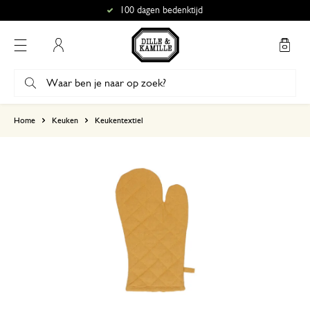
100 dagen bedenktijd
Mijn account
gebaseerd op 1 beoordeling
Home
Keuken
Keukentextiel
5
4
3
2
1
18 januari 2025
Enkel een score, geen toelichting gege