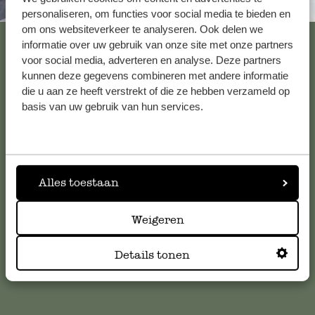
Altijd in de buurt
personaliseren, om functies voor social media te bieden en
om ons websiteverkeer te analyseren. Ook delen we
Bekijk alle 62 winkels
informatie over uw gebruik van onze site met onze partners
voor social media, adverteren en analyse. Deze partners
kunnen deze gegevens combineren met andere informatie
die u aan ze heeft verstrekt of die ze hebben verzameld op
Klantenservice
basis van uw gebruik van hun services.
Voor vragen, tips of hulp kun je contact opnemen met onze
klantenservice. Of bekijk hier het antwoord op de
meestgestelde vragen
.
Alles toestaan
klantenservice@dille-kamille.com
Weigeren
Online Klantenservice
Details tonen