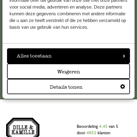
Klantenservice
informatie over uw gebruik van onze site met onze partners
voor social media, adverteren en analyse. Deze partners
kunnen deze gegevens combineren met andere informatie
Voor vragen, tips of hulp kun je contact opnemen met onze
die u aan ze heeft verstrekt of die ze hebben verzameld op
klantenservice. Of bekijk hier het antwoord op de
basis van uw gebruik van hun services.
meestgestelde vragen
.
klantenservice@dille-kamille.com
Alles toestaan
Online Klantenservice
Weigeren
Details tonen
Beoordeling
4.45
van 5
door
4052
klanten