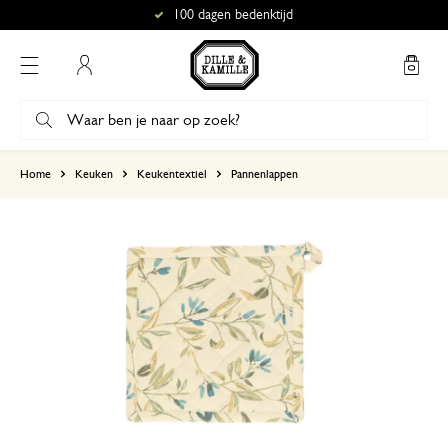
100 dagen bedenktijd
Mijn account
gebaseerd op 0 beoordeling
Home
Keuken
Keukentextiel
Pannenlappen